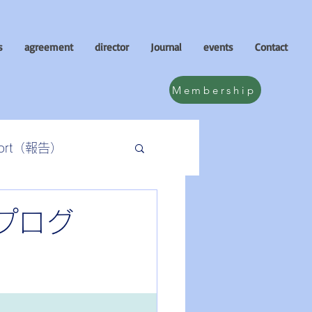
s
agreement
director
Journal
events
Contact
Membership
eport（報告）
プログ