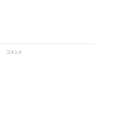
コメント
コメントを追加…
The International Society of
Physical Education of Young
Children
​国際幼児体育学会