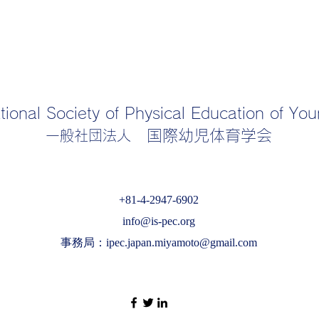
tional Society of Physical Education of Yo
​国際幼児体育学会
一般社団法人
+81-4-2947-6902
info@is-pec.org
事務局：
ipec.japan.miyamoto@gmail.com